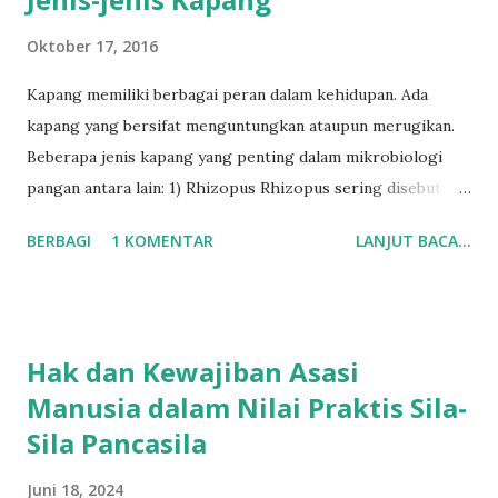
Oktober 17, 2016
Kapang memiliki berbagai peran dalam kehidupan. Ada
kapang yang bersifat menguntungkan ataupun merugikan.
Beberapa jenis kapang yang penting dalam mikrobiologi
pangan antara lain: 1) Rhizopus Rhizopus sering disebut
kapang roti karena sering tumbuh dan menyebabkan
BERBAGI
1 KOMENTAR
LANJUT BACA...
kerusakan pada roti. Selain itu, kapang ini juga sering
dijumpai pada sayuran dan buah-buahan. Spesies Rhizopus
yang sering tumbuh pada roti adalah Rhizopus stolonifer
dan Rhizopus nigricans. Selain merusak makanan, Rhizopus
Hak dan Kewajiban Asasi
juga berperan dalam pembuatan beberapa makanan
Manusia dalam Nilai Praktis Sila-
fermentasi, misalnya Rhizopus Oligosporus dan Rhizopus
Sila Pancasila
Oryzae yang digunakan dalam fermentasi tempe dan oncom.
Morfologi rhizopus dapat dilihat pada gambar dibawah ini
Juni 18, 2024