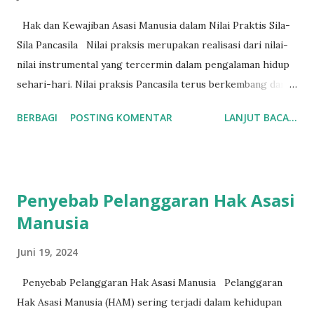
Dari gambar diatas, dapat disimpulkan bahwa ciri-ciri
Rhizopus antara lain: a. Hifa nonseptat b. Mempunyai stolon
Hak dan Kewajiban Asasi Manusia dalam Nilai Praktis Sila-
dan rhizoid yang berwarna gelap jika sudah tua c.
Sila Pancasila Nilai praksis merupakan realisasi dari nilai-
Sporangiofora tumbuh pada titik dimana terbentuk juga
nilai instrumental yang tercermin dalam pengalaman hidup
rhizoid d. Sporangia biasanya besar dan berwarna hitam e...
sehari-hari. Nilai praksis Pancasila terus berkembang dan
dapat mengalami perubahan serta perbaikan sesuai dengan
BERBAGI
POSTING KOMENTAR
LANJUT BACA...
perkembangan zaman dan aspirasi masyarakat. Hal ini
karena Pancasila adalah ideologi yang terbuka. Hak asasi
manusia dalam nilai praksis Pancasila dapat terwujud apabila
nilai-nilai dasar dan instrumental Pancasila dilaksanakan
Penyebab Pelanggaran Hak Asasi
dalam kehidupan sehari-hari oleh seluruh warga negara.
Manusia
Realisasi ini dapat terjadi jika setiap warga negara
menunjukkan sikap positif dalam kehidupan sehari-hari.
Juni 19, 2024
Sikap positif tersebut antara lain dapat dilihat dalam
penerapan sila-sila Pancasila berikut: 1. Ketuhanan Yang
Penyebab Pelanggaran Hak Asasi Manusia Pelanggaran
Maha Esa a. Hormat-menghormati dan bekerja sama
Hak Asasi Manusia (HAM) sering terjadi dalam kehidupan